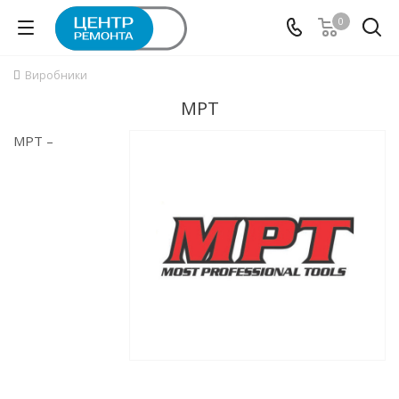
0
Виробники
MPT
MPT –