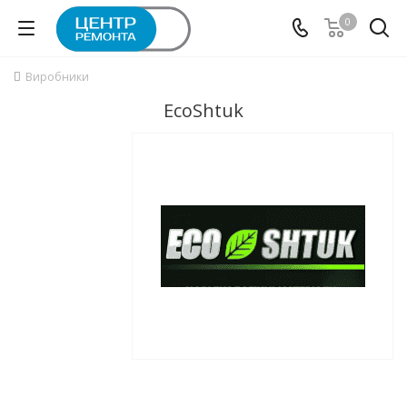
0
Виробники
EcoShtuk