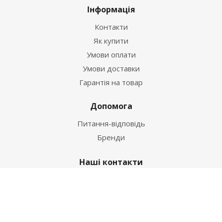
Інформація
Контакти
Як купити
Умови оплати
Умови доставки
Гарантія на товар
Допомога
Питання-відповідь
Бренди
Наші контакти
+38 067 502 20 26
zakaz@ekt.com.ua
м. Київ, вул. Магнітогорська 1-А