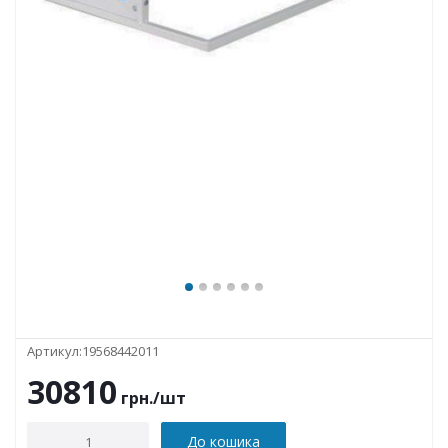
Артикул:
19568442011
30810
грн.
/шт
До кошика