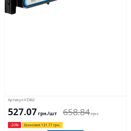
Артикул:
VZ462
527.07
658.84
грн.
/шт
грн.
-
20
%
Економія
131.77
грн.