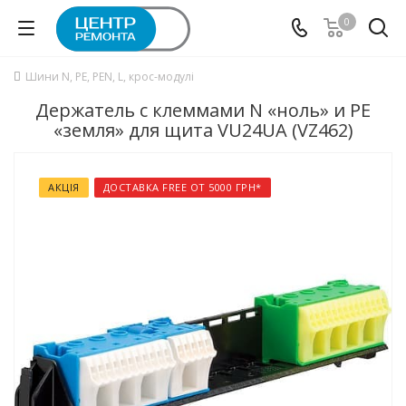
0
Шини N, PE, PEN, L, крос-модулі
Держатель с клеммами N «ноль» и PE
«земля» для щита VU24UA (VZ462)
АКЦІЯ
ДОСТАВКА FREE ОТ 5000 ГРН*