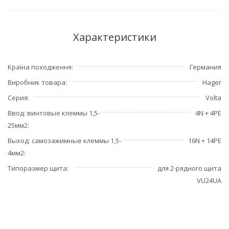
Характеристики
Країна походження
Германия
Виробник товара
Hager
Серия
Volta
Ввод: винтовые клеммы 1,5-
4N + 4PE
25мм2
Выход: самозажимные клеммы 1,5-
16N + 14PE
4мм2
Типоразмер щита
для 2-рядного щита
VU24UA