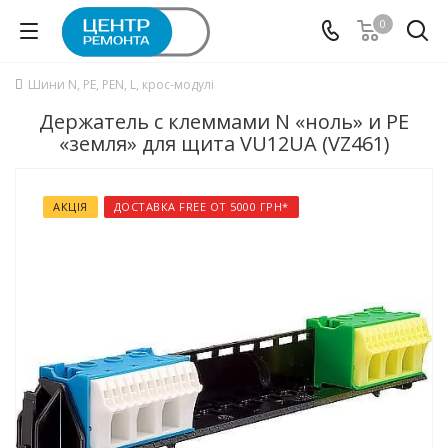
0
Шини N, PE, PEN, L, крос-модулі
Держатель с клеммами N «ноль» и PE
«земля» для щита VU12UA (VZ461)
АКЦІЯ
ДОСТАВКА FREE ОТ 5000 ГРН*