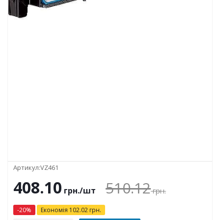
Артикул:
VZ461
408.10
510.12
грн.
/шт
грн.
-
20
%
Економія
102.02
грн.