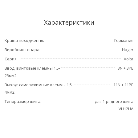
Характеристики
Країна походження
Германия
Виробник товара
Hager
Серия
Volta
Ввод: винтовые клеммы 1,5-
3N + 3PE
25мм2
Выход: самозажимные клеммы 1,5-
11N + 11PE
4мм2
Типоразмер щита
для 1-рядного щита
VU12UA