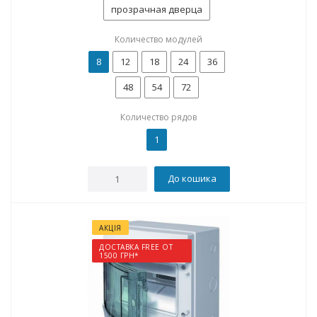
прозрачная дверца
Количество модулей
8
12
18
24
36
48
54
72
Количество рядов
1
До кошика
АКЦІЯ
ДОСТАВКА FREE ОТ
1500 ГРН*