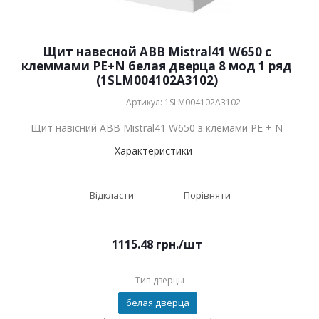
Щит навесной ABB Mistral41 W650 с
клеммами PE+N белая дверца 8 мод 1 ряд
(1SLM004102A3102)
Артикул: 1SLM004102A3102
Щит навісний ABB Mistral41 W650 з клемами PE + N
Характеристики
Відкласти
Порівняти
1115.48
грн.
/шт
Тип дверцы
белая дверца