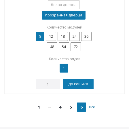
белая дверца
прозрачная дверца
Количество модулей
8
12
18
24
36
48
54
72
Количество рядов
1
До кошика
1
4
5
6
Все