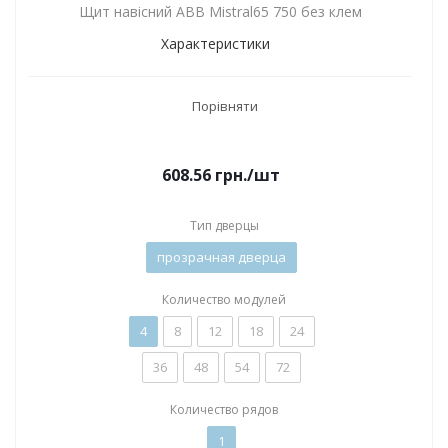
Щит навісний ABB Mistral65 750 без клем
Характеристики
Порівняти
608.56
грн.
/шт
Тип дверцы
прозрачная дверца
Количество модулей
4
8
12
18
24
36
48
54
72
Количество рядов
1