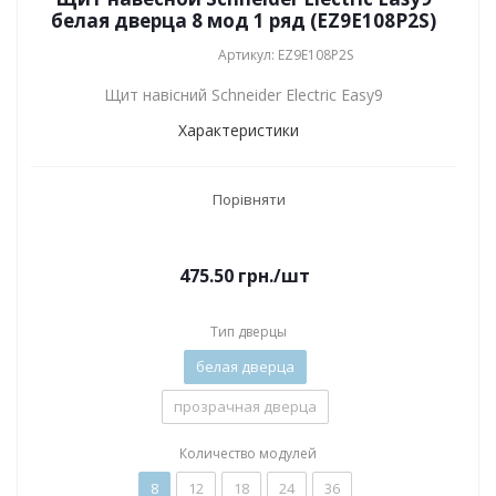
белая дверца 8 мод 1 ряд (EZ9E108P2S)
Артикул: EZ9E108P2S
Щит навісний Schneider Electric Easy9
Характеристики
Порівняти
475.50
грн.
/шт
Тип дверцы
белая дверца
прозрачная дверца
Количество модулей
8
12
18
24
36