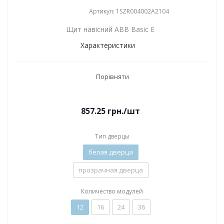
Артикул: 1SZR004002A2104
Щит навісний ABB Basic E
Характеристики
Порівняти
857.25
грн.
/шт
Тип дверцы
белая дверца
прозрачная дверца
Количество модулей
12
16
24
36