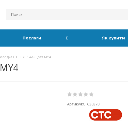
Послуги
Як купити
олодка СТС PYF 14A-E для MY4
 MY4
Артикул:
СТС30370