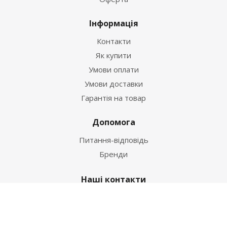
Інформація
Контакти
Як купити
Умови оплати
Умови доставки
Гарантія на товар
Допомога
Питання-відповідь
Бренди
Наші контакти
+38 067 502 20 26
zakaz@ekt.com.ua
м. Київ, вул. Магнітогорська 1-А