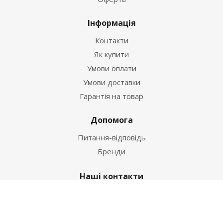
Інформація
Контакти
Як купити
Умови оплати
Умови доставки
Гарантія на товар
Допомога
Питання-відповідь
Бренди
Наші контакти
+38 067 502 20 26
zakaz@ekt.com.ua
м. Київ, вул. Магнітогорська 1-А