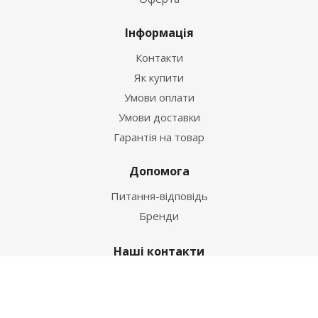
Інформація
Контакти
Як купити
Умови оплати
Умови доставки
Гарантія на товар
Допомога
Питання-відповідь
Бренди
Наші контакти
+38 067 502 20 26
zakaz@ekt.com.ua
м. Київ, вул. Магнітогорська 1-А