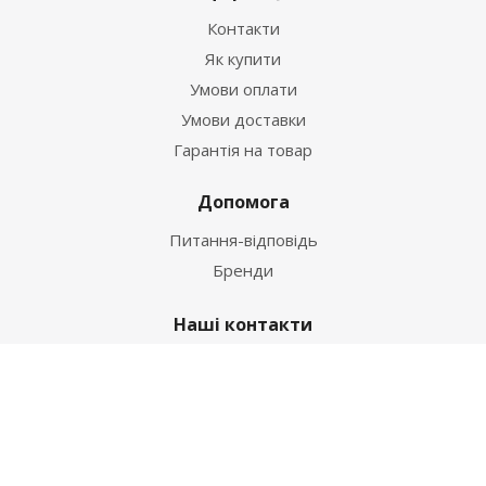
Контакти
Як купити
Умови оплати
Умови доставки
Гарантія на товар
Допомога
Питання-відповідь
Бренди
Наші контакти
+38 067 502 20 26
zakaz@ekt.com.ua
м. Київ, вул. Магнітогорська 1-А