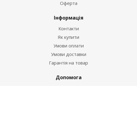
Оферта
Інформація
Контакти
Як купити
Умови оплати
Умови доставки
Гарантія на товар
Допомога
Питання-відповідь
Бренди
Наші контакти
+38 067 502 20 26
zakaz@ekt.com.ua