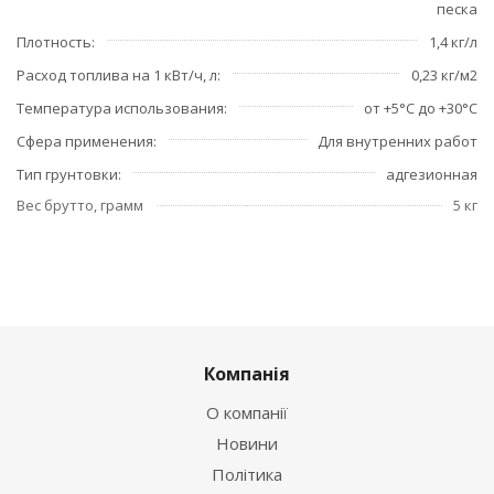
песка
Плотность
1,4 кг/л
Расход топлива на 1 кВт/ч, л
0,23 кг/м2
Температура использования
от +5°C до +30°С
Сфера применения
Для внутренних работ
Тип грунтовки
адгезионная
Вес брутто, грамм
5 кг
Компанія
О компанії
Новини
Політика