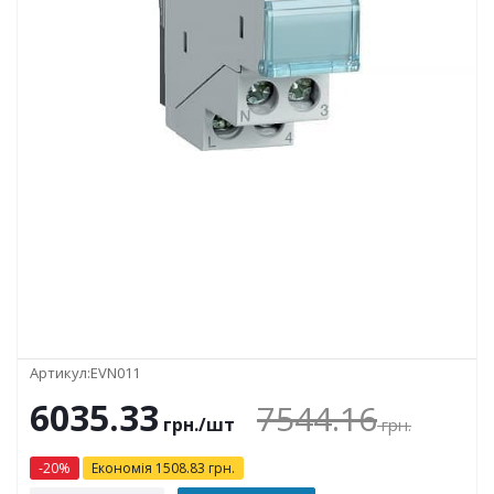
Артикул:
EVN011
6035.33
7544.16
грн.
/шт
грн.
-
20
%
Економія
1508.83
грн.