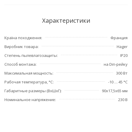
Характеристики
Країна походження
Франция
Виробник товара
Hager
Степень пылевлагозащиты
IP20
Способ монтажа
на Din-рейку
Максимальная мощность
300 Вт
Рабочая температура, °С
-10 … 45 °C
Габаритные размеры (ВхШхГ)
90х17,5х65 мм
Номинальное напряжение
230 В