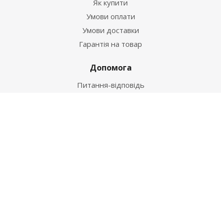
Як купити
Умови оплати
Умови доставки
Гарантія на товар
Допомога
Питання-відповідь
Бренди
Наші контакти
+38 067 502 20 26
zakaz@ekt.com.ua
м. Київ, вул. Магнітогорська 1-А
2026 © "Центр Ремонту"