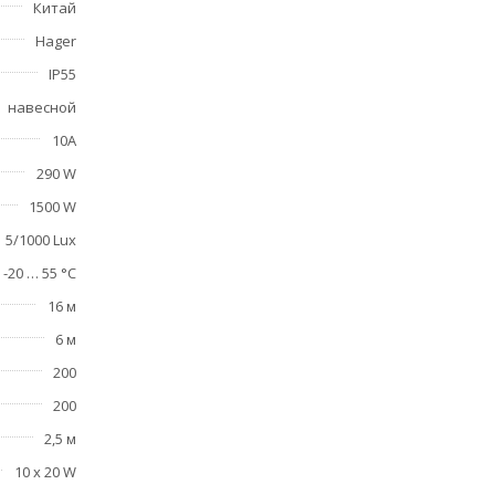
Китай
Hager
IP55
навесной
10А
290 W
1500 W
5/1000 Lux
-20 … 55 °C
16 м
6 м
200
200
2,5 м
10 x 20 W