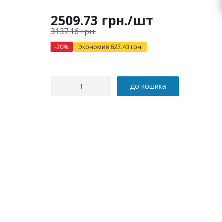
2509.73
грн.
/шт
3137.16
грн.
-
20
%
Экономия
627.43
грн.
До кошика