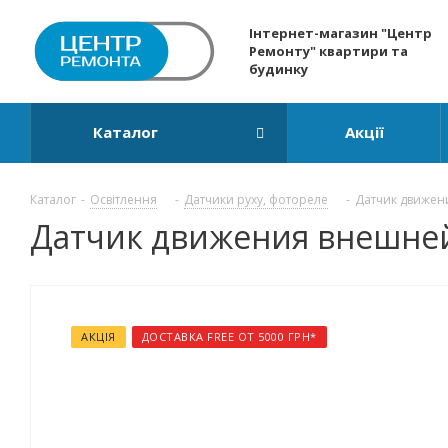
Інтернет-магазин "Центр
Ремонту" квартири та
будинку
Каталог
Акції
Каталог
-
Освітлення
-
Датчики руху, фотореле
-
Датчик движени
Датчик движения внешней у
АКЦІЯ
ДОСТАВКА FREE ОТ 5000 ГРН*