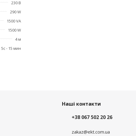
230 В
290 W
1500 VA
1500 W
4 м
5с - 15 мин
Наші контакти
+38 067 502 20 26
zakaz@ekt.com.ua